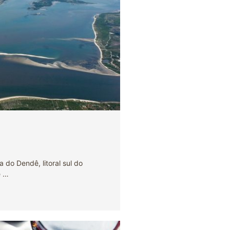
 do Dendê, litoral sul do
e …